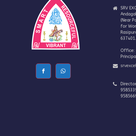
SRV EXC
Andaga
(Near P
for Wo
Rasipur
637401
Office:
Princip
srvexc
Directo
958533
958566