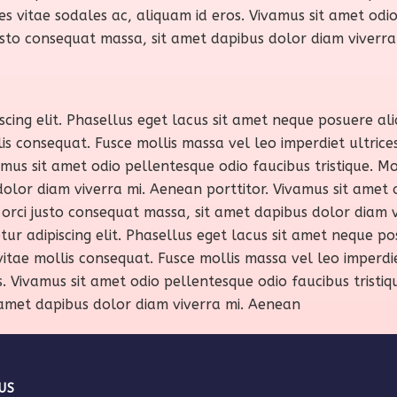
rices vitae sodales ac, aliquam id eros. Vivamus sit amet od
i justo consequat massa, sit amet dapibus dolor diam viverr
cing elit. Phasellus eget lacus sit amet neque posuere aliq
consequat. Fusce mollis massa vel leo imperdiet ultrices. C
amus sit amet odio pellentesque odio faucibus tristique. Mor
olor diam viverra mi. Aenean porttitor. Vivamus sit amet o
e, orci justo consequat massa, sit amet dapibus dolor diam 
ur adipiscing elit. Phasellus eget lacus sit amet neque pos
ae mollis consequat. Fusce mollis massa vel leo imperdiet u
s. Vivamus sit amet odio pellentesque odio faucibus tristique
 amet dapibus dolor diam viverra mi. Aenean
US