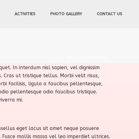
ACTIVITIES
PHOTO GALLERY
CONTACT US
HOME
/
PAGE TITLE WITH VIDEO
uet. In interdum nisl sapien, vel dignissim
ras ut tristique tellus. Morbi velit risus,
bi facilisis, ligula a faucibus pellentesque,
dio pellentesque odio faucibus tristique.
iverra mi.
hasellus eget lacus sit amet neque posuere
 Fusce mollis massa vel leo imperdiet ultrices.