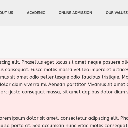
OUT US
ACADEMIC
ONLINE ADMISSION
OUR VALUES
cing elit. Phasellus eget lacus sit amet neque posuere aliq
consequat. Fusce mollis massa vel leo imperdiet ultrices. C
amus sit amet odio pellentesque odio faucibus tristique. Mor
olor diam viverra mi. Aenean porttitor. Vivamus sit amet o
, orci justo consequat massa, sit amet dapibus dolor diam v
Lorem ipsum dolor sit amet, consectetur adipiscing elit. P
m nulla porta at. Sed accumsan nunc vitae mollis consequat.