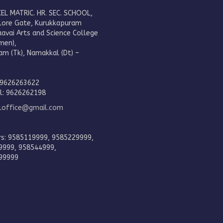
EL MATRIC. HR. SEC. SCHOOL,
lore Gate, Kurukkapuram
aavai Arts and Science College
men),
am (Tk), Namakkal (Dt) –
.
 9626263622
al: 9626262198
eloffice@gmail.com
rs: 9585119999, 9585229999,
9999, 958544999,
99999