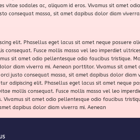
rices vitae sodales ac, aliquam id eros. Vivamus sit amet od
i justo consequat massa, sit amet dapibus dolor diam viverr
cing elit. Phasellus eget lacus sit amet neque posuere aliq
consequat. Fusce mollis massa vel leo imperdiet ultrices. C
amus sit amet odio pellentesque odio faucibus tristique. Mor
olor diam viverra mi. Aenean porttitor. Vivamus sit amet o
e, orci justo consequat massa, sit amet dapibus dolor diam 
ur adipiscing elit. Phasellus eget lacus sit amet neque pos
ae mollis consequat. Fusce mollis massa vel leo imperdiet u
s. Vivamus sit amet odio pellentesque odio faucibus tristique
 amet dapibus dolor diam viverra mi. Aenean
US