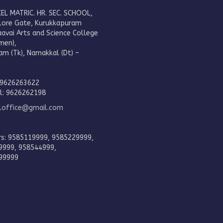
EL MATRIC. HR. SEC. SCHOOL,
lore Gate, Kurukkapuram
aavai Arts and Science College
men),
am (Tk), Namakkal (Dt) –
.
 9626263622
al: 9626262198
eloffice@gmail.com
rs: 9585119999, 9585229999,
9999, 958544999,
99999