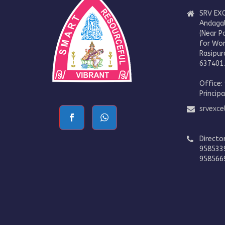
SRV EXC
Andaga
(Near P
for Wo
Rasipur
637401
Office:
Princip
srvexc
Directo
958533
958566