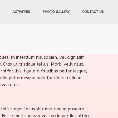
ACTIVITIES
PHOTO GALLERY
CONTACT US
HOME
/
MINIMAL FOOTER 1
uet. In interdum nisl sapien, vel dignissim
ras ut tristique tellus. Morbi velit risus,
bi facilisis, ligula a faucibus pellentesque,
dio pellentesque odio faucibus tristique.
iverra mi.
hasellus eget lacus sit amet neque posuere
 Fusce mollis massa vel leo imperdiet ultrices.